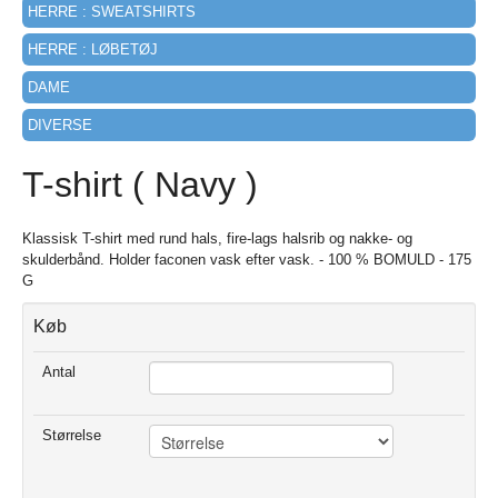
HERRE : SWEATSHIRTS
HERRE : LØBETØJ
DAME
DIVERSE
T-shirt ( Navy )
Klassisk T-shirt med rund hals, fire-lags halsrib og nakke- og
skulderbånd. Holder faconen vask efter vask. - 100 % BOMULD - 175
G
Køb
Antal
Størrelse